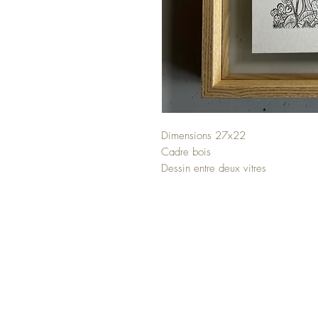
Dimensions 27x22
Cadre bois
Dessin entre deux vitres