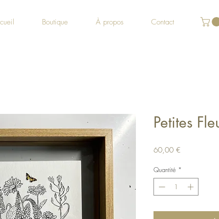
cueil
Boutique
À propos
Contact
Petites Fl
Prix
60,00 €
Quantité
*