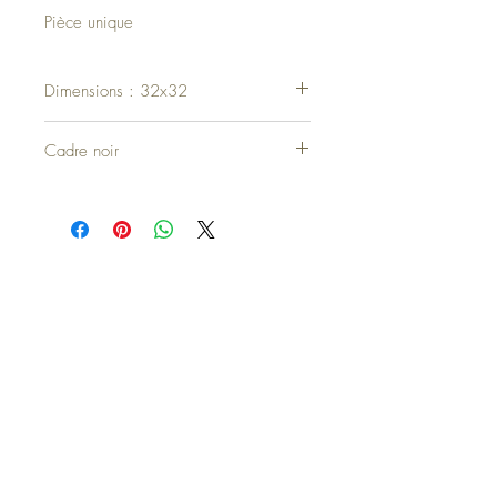
Pièce unique
Dimensions : 32x32
Cadre noir
Haut de page
© 2023 par Flamant Création. Créé avec
Wix.com