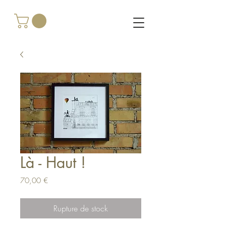
Là - Haut !
Prix
70,00 €
Rupture de stock