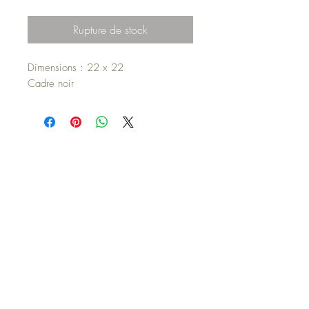
Rupture de stock
Dimensions : 22 x 22
Cadre noir
Haut de page
© 2023 par Flamant Création. Créé avec
Wix.com