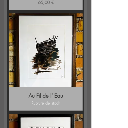
Prix
65,00 €
Au Fil de l’ Eau
Rupture de stock