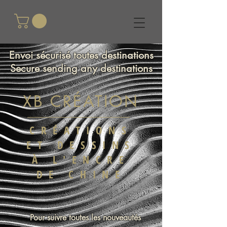
Envoi sécurisé toutes destinations
Secure sending any destinations
XB CRÉATION
CRÉATIONS
ET DESSINS
À L'ENCRE
DE CHINE
Pour suivre toutes les nouveautés