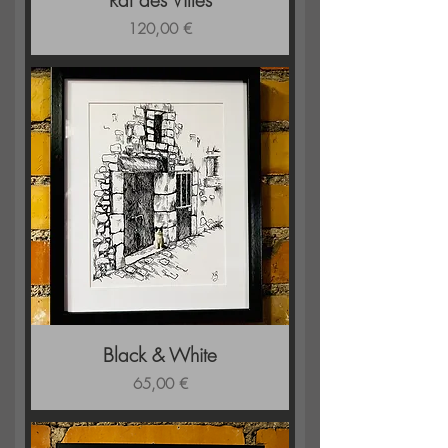
Rat des Villes
Prix
120,00 €
Black & White
Prix
65,00 €